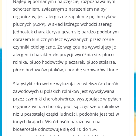
Najlepiej poznanym i najczęściej rozpoznawalnym
schorzeniem, związanym z narażeniem na pył
organiczny, jest alergiczne zapalenie pęcherzyków
płucnych (AZPP), w skład którego wchodzi szereg
jednostek charakteryzujących się bardzo podobnym
obrazem klinicznym lecz wywołanych przez różne
czynniki etiologiczne. Ze względu na wywołujący je
alergen i charakter ekspozycji wyróżnia się: płuco
rolnika, płuco hodowców pieczarek, płuco stolarza,
płuco hodowców ptaków, chorobę serowarów i inne.
Statystyki zdrowotne wykazują, że większość chorób
zawodowych u polskich rolników jest wywoływana
przez czynniki chorobotwórcze występujące w pyłach
organicznych, a choroby płuc są częstsze u rolników
niż u pozostałej części ludności, podobnie jest też w
innych krajach. Wśród osób narażonych na
bioaerozole odnotowuje się od 10 do 15%