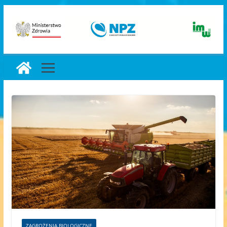
Przejdź
do
treści
ZAGROŻENIA BIOLOGICZNE