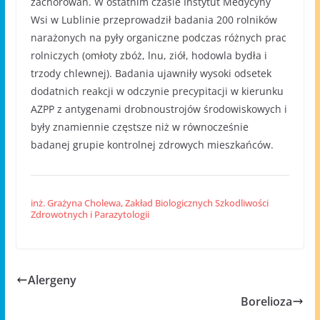
zachorowań. W ostatnim czasie Instytut Medycyny
Wsi w Lublinie przeprowadził badania 200 rolników
narażonych na pyły organiczne podczas różnych prac
rolniczych (omłoty zbóż, lnu, ziół, hodowla bydła i
trzody chlewnej). Badania ujawniły wysoki odsetek
dodatnich reakcji w odczynie precypitacji w kierunku
AZPP z antygenami drobnoustrojów środowiskowych i
były znamiennie częstsze niż w równocześnie
badanej grupie kontrolnej zdrowych mieszkańców.
inż. Grażyna Cholewa, Zakład Biologicznych Szkodliwości
Zdrowotnych i Parazytologii
Alergeny
Borelioza