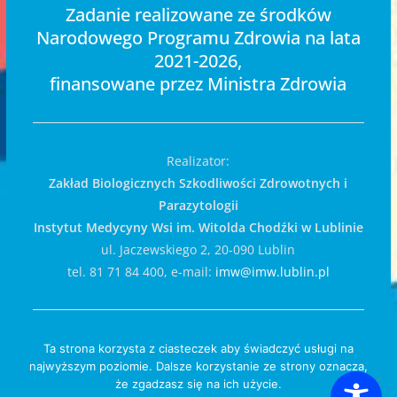
Zadanie realizowane ze środków
Narodowego Programu Zdrowia na lata
2021-2026,
finansowane przez Ministra Zdrowia
Realizator:
Zakład Biologicznych Szkodliwości Zdrowotnych i
Parazytologii
Instytut Medycyny Wsi im. Witolda Chodźki w Lublinie
ul. Jaczewskiego 2, 20-090 Lublin
tel. 81 71 84 400, e-mail:
imw@imw.lublin.pl
ARCHIWUM – Badania gleby
|
Polityka prywatności
|
Ta strona korzysta z ciasteczek aby świadczyć usługi na
najwyższym poziomie. Dalsze korzystanie ze strony oznacza,
RODO
że zgadzasz się na ich użycie.