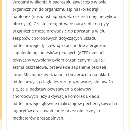
Wrotami wnikania bioaerozolu zawartego w pyle
organicznym do organizmu są: naskórek (rąk) i
nabłonek (nosa, ust, spojówek, oskrzeli i pęcherzyków
płucnych). Częste i długotrwałe narażenie na pyły
organiczne może prowadzić do powstania wielu
zespołów chorobowych dotyczących układu
oddechowego, tj.: zewnątrzpochodne alergiczne
zapalenie pęcherzyków płucnych (AZPP), zespół
toksyczny wywołany pyłem organicznym (ODTS),
astma oskrzelowa, przewlekłe zapalenie oskrzeli i
inne. Mechanizmy działania bioaerozolu na układ
oddechowy są ciągle jeszcze poznawane, ale uważa
się, że u podstaw powstawania objawów
chorobowych leży aktywacja komórek układu
oddechowego, głównie makrofagów pęcherzykowych i
fagocytów oraz uwalnianie przez nie licznych
mediatorów prozapalnych.